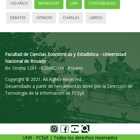
100 AÑOS
WORKSHOP
UNR
CONTABILIDAD
DEBATES
OPINIÓN
CHARLAS
LIBROS
Facultad de Ciencias Económicas y Estadística - Universidad
Nacional de Rosario
Bv. Oroño 1261 - S2000DSM - Rosario
Copyright © 2021. All Rights Reserved.
Desarrollado a partir de herramientas libres por la Dirección de
Tecnología de la Información de FCEyE
UNR - FCEyE | Todos los derechos reservados