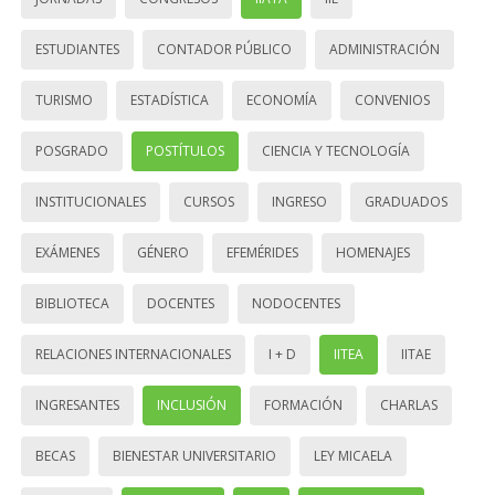
ESTUDIANTES
CONTADOR PÚBLICO
ADMINISTRACIÓN
TURISMO
ESTADÍSTICA
ECONOMÍA
CONVENIOS
POSGRADO
POSTÍTULOS
CIENCIA Y TECNOLOGÍA
INSTITUCIONALES
CURSOS
INGRESO
GRADUADOS
EXÁMENES
GÉNERO
EFEMÉRIDES
HOMENAJES
BIBLIOTECA
DOCENTES
NODOCENTES
RELACIONES INTERNACIONALES
I + D
IITEA
IITAE
INGRESANTES
INCLUSIÓN
FORMACIÓN
CHARLAS
BECAS
BIENESTAR UNIVERSITARIO
LEY MICAELA