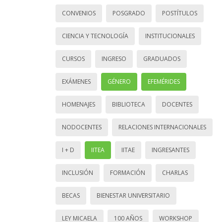
CONVENIOS
POSGRADO
POSTÍTULOS
CIENCIA Y TECNOLOGÍA
INSTITUCIONALES
CURSOS
INGRESO
GRADUADOS
EXÁMENES
GÉNERO
EFEMÉRIDES
HOMENAJES
BIBLIOTECA
DOCENTES
NODOCENTES
RELACIONES INTERNACIONALES
I + D
IITEA
IITAE
INGRESANTES
INCLUSIÓN
FORMACIÓN
CHARLAS
BECAS
BIENESTAR UNIVERSITARIO
LEY MICAELA
100 AÑOS
WORKSHOP