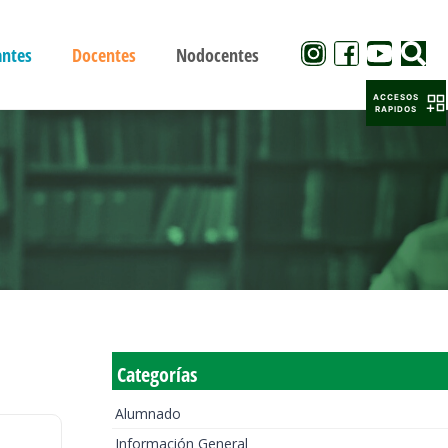
antes
Docentes
Nodocentes
ACCESOS
RAPIDOS
Categorías
Alumnado
Información General