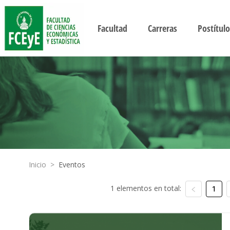
Facultad
Carreras
Postítulo
Inicio
>
Eventos
1 elementos en total:
1