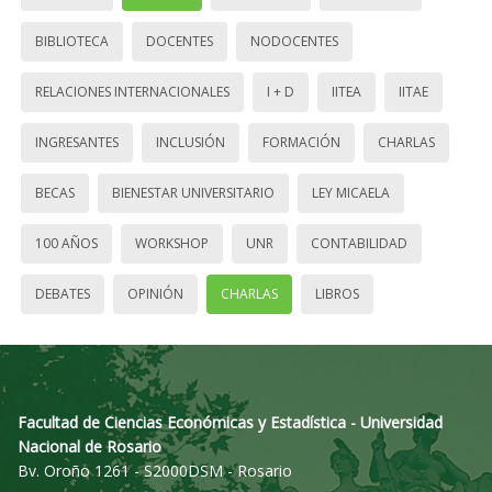
BIBLIOTECA
DOCENTES
NODOCENTES
RELACIONES INTERNACIONALES
I + D
IITEA
IITAE
INGRESANTES
INCLUSIÓN
FORMACIÓN
CHARLAS
BECAS
BIENESTAR UNIVERSITARIO
LEY MICAELA
100 AÑOS
WORKSHOP
UNR
CONTABILIDAD
DEBATES
OPINIÓN
CHARLAS
LIBROS
Facultad de Ciencias Económicas y Estadística - Universidad
Nacional de Rosario
Bv. Oroño 1261 - S2000DSM - Rosario