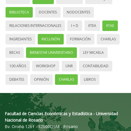
BIBLIOTECA
DOCENTES
NODOCENTES
RELACIONES INTERNACIONALES
I + D
IITEA
IITAE
INGRESANTES
INCLUSIÓN
FORMACIÓN
CHARLAS
BECAS
BIENESTAR UNIVERSITARIO
LEY MICAELA
100 AÑOS
WORKSHOP
UNR
CONTABILIDAD
DEBATES
OPINIÓN
CHARLAS
LIBROS
Facultad de Ciencias Económicas y Estadística - Universidad
Nacional de Rosario
Bv. Oroño 1261 - S2000DSM - Rosario