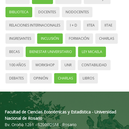
BIBLIOTECA
DOCENTES
NODOCENTES
RELACIONES INTERNACIONALES
I + D
IITEA
IITAE
INGRESANTES
INCLUSIÓN
FORMACIÓN
CHARLAS
BECAS
BIENESTAR UNIVERSITARIO
LEY MICAELA
100 AÑOS
WORKSHOP
UNR
CONTABILIDAD
DEBATES
OPINIÓN
CHARLAS
LIBROS
Facultad de Ciencias Económicas y Estadística - Universidad
Nacional de Rosario
Bv. Oroño 1261 - S2000DSM - Rosario