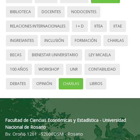
BIBLIOTECA
DOCENTES
NODOCENTES
RELACIONES INTERNACIONALES
I + D
IITEA
IITAE
INGRESANTES
INCLUSIÓN
FORMACIÓN
CHARLAS
BECAS
BIENESTAR UNIVERSITARIO
LEY MICAELA
100 AÑOS
WORKSHOP
UNR
CONTABILIDAD
DEBATES
OPINIÓN
CHARLAS
LIBROS
Facultad de Ciencias Económicas y Estadística - Universidad
Nacional de Rosario
Bv. Oroño 1261 - S2000DSM - Rosario