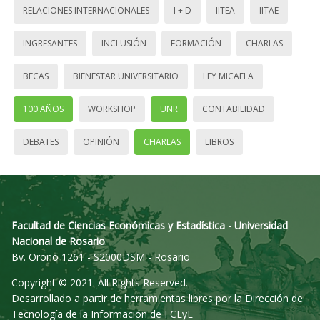
RELACIONES INTERNACIONALES
I + D
IITEA
IITAE
INGRESANTES
INCLUSIÓN
FORMACIÓN
CHARLAS
BECAS
BIENESTAR UNIVERSITARIO
LEY MICAELA
100 AÑOS
WORKSHOP
UNR
CONTABILIDAD
DEBATES
OPINIÓN
CHARLAS
LIBROS
Facultad de Ciencias Económicas y Estadística - Universidad
Nacional de Rosario
Bv. Oroño 1261 - S2000DSM - Rosario
Copyright © 2021. All Rights Reserved.
Desarrollado a partir de herramientas libres por la Dirección de
Tecnología de la Información de FCEyE