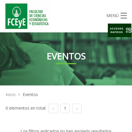
MENÚ
ACCESOS
RAPIDOS
EVENTOS
Inicio
>
Eventos
0 elementos en total:
1
Los filtros aplicados no han arrojado resultados