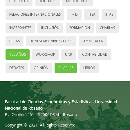
BIBLIOTECA
DOCENTES
NODOCENTES
RELACIONES INTERNACIONALES
I + D
IITEA
IITAE
INGRESANTES
INCLUSIÓN
FORMACIÓN
CHARLAS
BECAS
BIENESTAR UNIVERSITARIO
LEY MICAELA
100 AÑOS
WORKSHOP
UNR
CONTABILIDAD
DEBATES
OPINIÓN
CHARLAS
LIBROS
Facultad de Ciencias Económicas y Estadística - Universidad
Nacional de Rosario
Bv. Oroño 1261 - S2000DSM - Rosario
Copyright © 2021. All Rights Reserved.