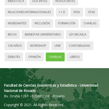
BIBLIOTECA
DOCENTES
NODOCENTES
RELACIONES INTERNACIONALES
I + D
IITEA
IITAE
INGRESANTES
INCLUSIÓN
FORMACIÓN
CHARLAS
BECAS
BIENESTAR UNIVERSITARIO
LEY MICAELA
100 AÑOS
WORKSHOP
UNR
CONTABILIDAD
DEBATES
OPINIÓN
CHARLAS
LIBROS
Facultad de Ciencias Económicas y Estadística - Universidad
Nacional de Rosario
Bv. Oroño 1261 - S2000DSM - Rosario
Copyright © 2021. All Rights Reserved.