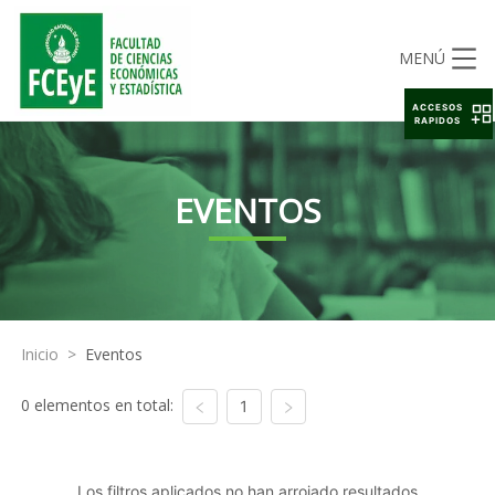
MENÚ
ACCESOS
RAPIDOS
EVENTOS
Inicio
>
Eventos
0 elementos en total:
1
Los filtros aplicados no han arrojado resultados