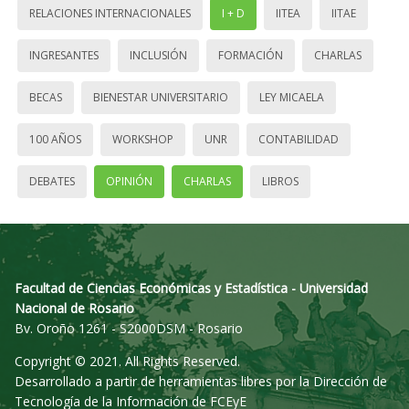
RELACIONES INTERNACIONALES
I + D
IITEA
IITAE
INGRESANTES
INCLUSIÓN
FORMACIÓN
CHARLAS
BECAS
BIENESTAR UNIVERSITARIO
LEY MICAELA
100 AÑOS
WORKSHOP
UNR
CONTABILIDAD
DEBATES
OPINIÓN
CHARLAS
LIBROS
Facultad de Ciencias Económicas y Estadística - Universidad
Nacional de Rosario
Bv. Oroño 1261 - S2000DSM - Rosario
Copyright © 2021. All Rights Reserved.
Desarrollado a partir de herramientas libres por la Dirección de
Tecnología de la Información de FCEyE