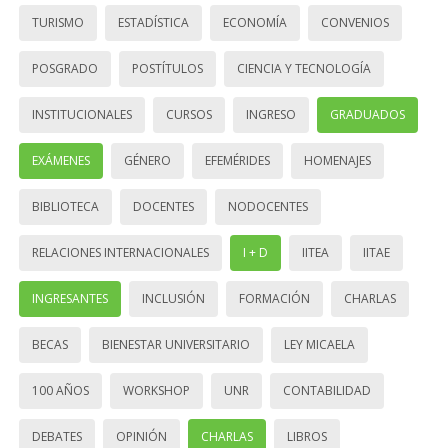
TURISMO
ESTADÍSTICA
ECONOMÍA
CONVENIOS
POSGRADO
POSTÍTULOS
CIENCIA Y TECNOLOGÍA
INSTITUCIONALES
CURSOS
INGRESO
GRADUADOS
EXÁMENES
GÉNERO
EFEMÉRIDES
HOMENAJES
BIBLIOTECA
DOCENTES
NODOCENTES
RELACIONES INTERNACIONALES
I + D
IITEA
IITAE
INGRESANTES
INCLUSIÓN
FORMACIÓN
CHARLAS
BECAS
BIENESTAR UNIVERSITARIO
LEY MICAELA
100 AÑOS
WORKSHOP
UNR
CONTABILIDAD
DEBATES
OPINIÓN
CHARLAS
LIBROS