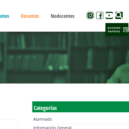
antes
Docentes
Nodocentes
ACCESOS
RAPIDOS
Categorías
Alumnado
Información General