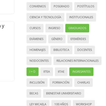
CONVENIOS
POSGRADO
POSTÍTULOS
CIENCIA Y TECNOLOGÍA
INSTITUCIONALES
 y
CURSOS
INGRESO
GRADUADOS
EXÁMENES
GÉNERO
EFEMÉRIDES
HOMENAJES
BIBLIOTECA
DOCENTES
NODOCENTES
RELACIONES INTERNACIONALES
I + D
IITEA
IITAE
INGRESANTES
INCLUSIÓN
FORMACIÓN
CHARLAS
BECAS
BIENESTAR UNIVERSITARIO
LEY MICAELA
100 AÑOS
WORKSHOP