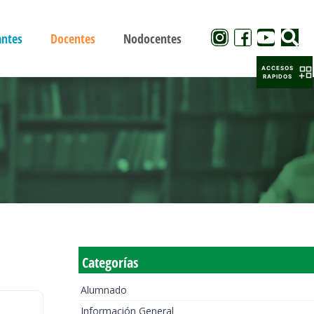
antes
Docentes
Nodocentes
ACCESOS
RAPIDOS
Categorías
Alumnado
Información General