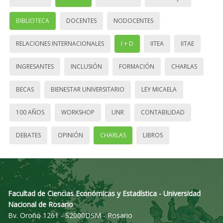
BIBLIOTECA
DOCENTES
NODOCENTES
RELACIONES INTERNACIONALES
I + D
IITEA
IITAE
INGRESANTES
INCLUSIÓN
FORMACIÓN
CHARLAS
BECAS
BIENESTAR UNIVERSITARIO
LEY MICAELA
100 AÑOS
WORKSHOP
UNR
CONTABILIDAD
DEBATES
OPINIÓN
CHARLAS
LIBROS
Facultad de Ciencias Económicas y Estadística - Universidad
Nacional de Rosario
Bv. Oroño 1261 - S2000DSM - Rosario