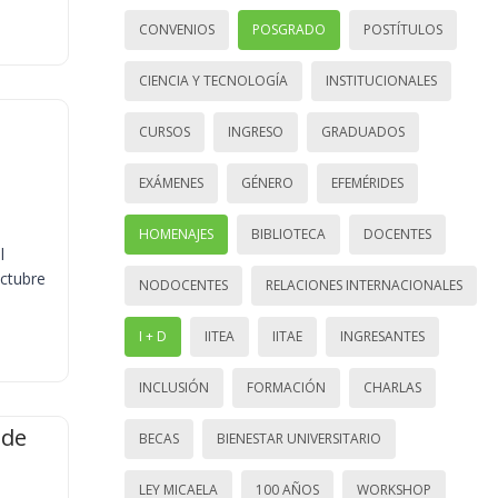
CONVENIOS
POSGRADO
POSTÍTULOS
CIENCIA Y TECNOLOGÍA
INSTITUCIONALES
CURSOS
INGRESO
GRADUADOS
EXÁMENES
GÉNERO
EFEMÉRIDES
HOMENAJES
BIBLIOTECA
DOCENTES
l
octubre
NODOCENTES
RELACIONES INTERNACIONALES
I + D
IITEA
IITAE
INGRESANTES
INCLUSIÓN
FORMACIÓN
CHARLAS
 de
BECAS
BIENESTAR UNIVERSITARIO
LEY MICAELA
100 AÑOS
WORKSHOP