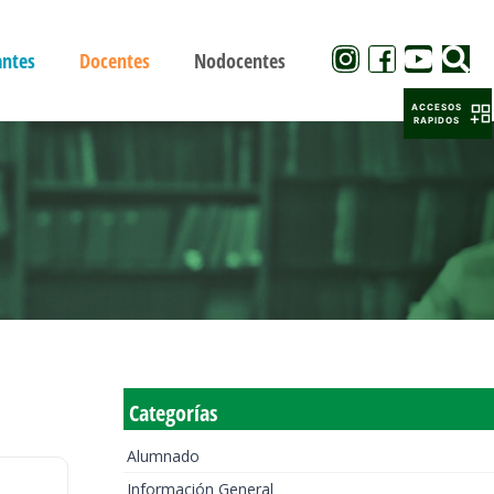
antes
Docentes
Nodocentes
ACCESOS
RAPIDOS
Categorías
Alumnado
Información General