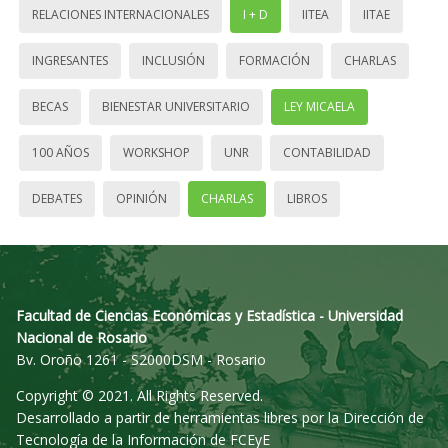
RELACIONES INTERNACIONALES
I + D
IITEA
IITAE
INGRESANTES
INCLUSIÓN
FORMACIÓN
CHARLAS
BECAS
BIENESTAR UNIVERSITARIO
LEY MICAELA
100 AÑOS
WORKSHOP
UNR
CONTABILIDAD
DEBATES
OPINIÓN
CHARLAS
LIBROS
Facultad de Ciencias Económicas y Estadística - Universidad
Nacional de Rosario
Bv. Oroño 1261 - S2000DSM - Rosario
Copyright © 2021. All Rights Reserved.
Desarrollado a partir de herramientas libres por la Dirección de
Tecnología de la Información de FCEyE