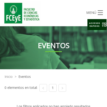
MENÚ
ACCESOS
RAPIDOS
EVENTOS
Inicio
>
Eventos
0 elementos en total:
1
Los filtros aplicados no han arrojado resultados