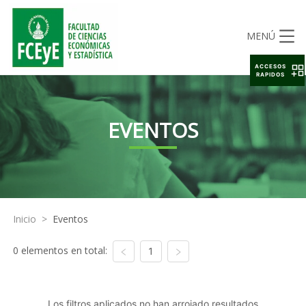
MENÚ
ACCESOS
RAPIDOS
EVENTOS
Inicio
>
Eventos
0 elementos en total:
1
Los filtros aplicados no han arrojado resultados