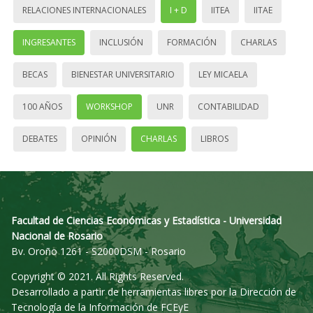
RELACIONES INTERNACIONALES
I + D
IITEA
IITAE
INGRESANTES
INCLUSIÓN
FORMACIÓN
CHARLAS
BECAS
BIENESTAR UNIVERSITARIO
LEY MICAELA
100 AÑOS
WORKSHOP
UNR
CONTABILIDAD
DEBATES
OPINIÓN
CHARLAS
LIBROS
Facultad de Ciencias Económicas y Estadística - Universidad
Nacional de Rosario
Bv. Oroño 1261 - S2000DSM - Rosario
Copyright © 2021. All Rights Reserved.
Desarrollado a partir de herramientas libres por la Dirección de
Tecnología de la Información de FCEyE