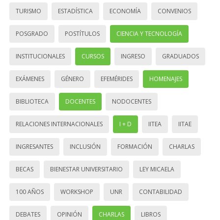
TURISMO
ESTADÍSTICA
ECONOMÍA
CONVENIOS
POSGRADO
POSTÍTULOS
CIENCIA Y TECNOLOGÍA
INSTITUCIONALES
CURSOS
INGRESO
GRADUADOS
EXÁMENES
GÉNERO
EFEMÉRIDES
HOMENAJES
BIBLIOTECA
DOCENTES
NODOCENTES
RELACIONES INTERNACIONALES
I + D
IITEA
IITAE
INGRESANTES
INCLUSIÓN
FORMACIÓN
CHARLAS
BECAS
BIENESTAR UNIVERSITARIO
LEY MICAELA
100 AÑOS
WORKSHOP
UNR
CONTABILIDAD
DEBATES
OPINIÓN
CHARLAS
LIBROS