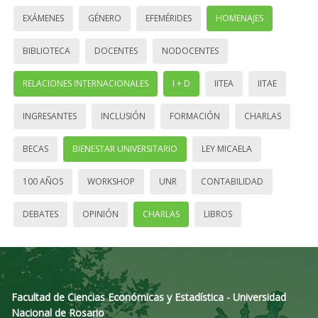
EXÁMENES
GÉNERO
EFEMÉRIDES
HOMENAJES
BIBLIOTECA
DOCENTES
NODOCENTES
RELACIONES INTERNACIONALES
I + D
IITEA
IITAE
INGRESANTES
INCLUSIÓN
FORMACIÓN
CHARLAS
BECAS
BIENESTAR UNIVERSITARIO
LEY MICAELA
100 AÑOS
WORKSHOP
UNR
CONTABILIDAD
DEBATES
OPINIÓN
CHARLAS
LIBROS
Facultad de Ciencias Económicas y Estadística - Universidad
Nacional de Rosario