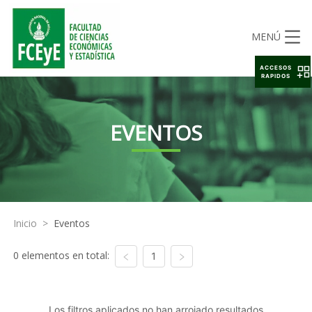
MENÚ
ACCESOS
RAPIDOS
EVENTOS
Inicio
>
Eventos
0 elementos en total:
1
Los filtros aplicados no han arrojado resultados