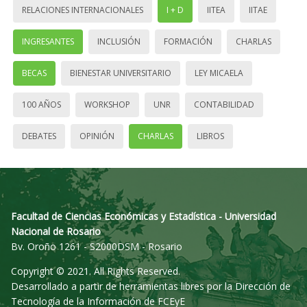
RELACIONES INTERNACIONALES
I + D
IITEA
IITAE
INGRESANTES
INCLUSIÓN
FORMACIÓN
CHARLAS
BECAS
BIENESTAR UNIVERSITARIO
LEY MICAELA
100 AÑOS
WORKSHOP
UNR
CONTABILIDAD
DEBATES
OPINIÓN
CHARLAS
LIBROS
Facultad de Ciencias Económicas y Estadística - Universidad
Nacional de Rosario
Bv. Oroño 1261 - S2000DSM - Rosario
Copyright © 2021. All Rights Reserved.
Desarrollado a partir de herramientas libres por la Dirección de
Tecnología de la Información de FCEyE