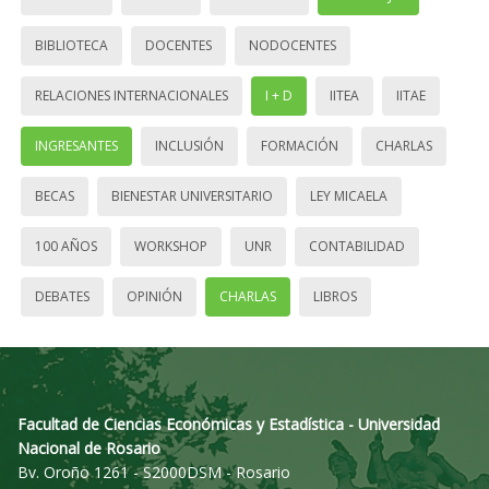
BIBLIOTECA
DOCENTES
NODOCENTES
RELACIONES INTERNACIONALES
I + D
IITEA
IITAE
INGRESANTES
INCLUSIÓN
FORMACIÓN
CHARLAS
BECAS
BIENESTAR UNIVERSITARIO
LEY MICAELA
100 AÑOS
WORKSHOP
UNR
CONTABILIDAD
DEBATES
OPINIÓN
CHARLAS
LIBROS
Facultad de Ciencias Económicas y Estadística - Universidad
Nacional de Rosario
Bv. Oroño 1261 - S2000DSM - Rosario