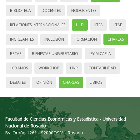
BIBLIOTECA
DOCENTES
NODOCENTES
RELACIONES INTERNACIONALES
I + D
IITEA
IITAE
INGRESANTES
INCLUSIÓN
FORMACIÓN
CHARLAS
BECAS
BIENESTAR UNIVERSITARIO
LEY MICAELA
100 AÑOS
WORKSHOP
UNR
CONTABILIDAD
DEBATES
OPINIÓN
CHARLAS
LIBROS
Facultad de Ciencias Económicas y Estadística - Universidad
Nacional de Rosario
Bv. Oroño 1261 - S2000DSM - Rosario