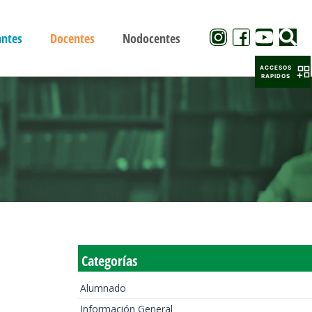
antes
Docentes
Nodocentes
ACCESOS
RAPIDOS
Categorías
Alumnado
Información General