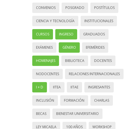
CONVENIOS
POSGRADO
POSTÍTULOS
CIENCIA Y TECNOLOGÍA
INSTITUCIONALES
CURSOS
INGRESO
GRADUADOS
EXÁMENES
GÉNERO
EFEMÉRIDES
HOMENAJES
BIBLIOTECA
DOCENTES
NODOCENTES
RELACIONES INTERNACIONALES
I + D
IITEA
IITAE
INGRESANTES
INCLUSIÓN
FORMACIÓN
CHARLAS
BECAS
BIENESTAR UNIVERSITARIO
LEY MICAELA
100 AÑOS
WORKSHOP