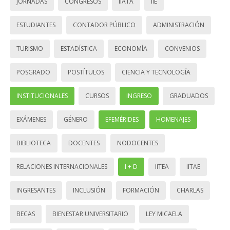
JORNADAS
CONGRESOS
IIATA
IIE
ESTUDIANTES
CONTADOR PÚBLICO
ADMINISTRACIÓN
TURISMO
ESTADÍSTICA
ECONOMÍA
CONVENIOS
POSGRADO
POSTÍTULOS
CIENCIA Y TECNOLOGÍA
INSTITUCIONALES
CURSOS
INGRESO
GRADUADOS
EXÁMENES
GÉNERO
EFEMÉRIDES
HOMENAJES
BIBLIOTECA
DOCENTES
NODOCENTES
RELACIONES INTERNACIONALES
I + D
IITEA
IITAE
INGRESANTES
INCLUSIÓN
FORMACIÓN
CHARLAS
BECAS
BIENESTAR UNIVERSITARIO
LEY MICAELA