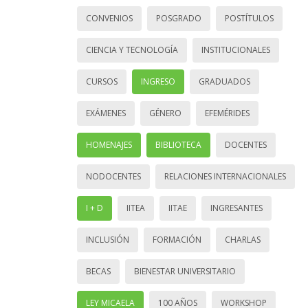
CONVENIOS
POSGRADO
POSTÍTULOS
CIENCIA Y TECNOLOGÍA
INSTITUCIONALES
CURSOS
INGRESO
GRADUADOS
EXÁMENES
GÉNERO
EFEMÉRIDES
HOMENAJES
BIBLIOTECA
DOCENTES
NODOCENTES
RELACIONES INTERNACIONALES
I + D
IITEA
IITAE
INGRESANTES
INCLUSIÓN
FORMACIÓN
CHARLAS
BECAS
BIENESTAR UNIVERSITARIO
LEY MICAELA
100 AÑOS
WORKSHOP