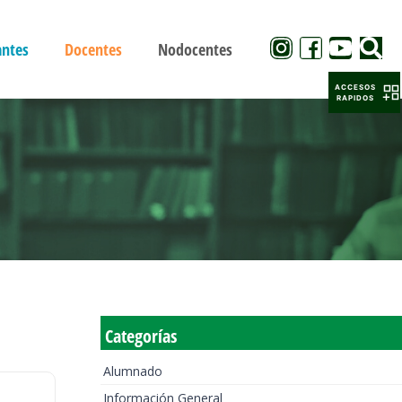
antes
Docentes
Nodocentes
ACCESOS
RAPIDOS
Categorías
Alumnado
Información General