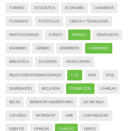
TURISMO
ESTADÍSTICA
ECONOMÍA
CONVENIOS
POSGRADO
POSTÍTULOS
CIENCIA Y TECNOLOGÍA
INSTITUCIONALES
CURSOS
INGRESO
GRADUADOS
EXÁMENES
GÉNERO
EFEMÉRIDES
HOMENAJES
BIBLIOTECA
DOCENTES
NODOCENTES
RELACIONES INTERNACIONALES
I + D
IITEA
IITAE
INGRESANTES
INCLUSIÓN
FORMACIÓN
CHARLAS
BECAS
BIENESTAR UNIVERSITARIO
LEY MICAELA
100 AÑOS
WORKSHOP
UNR
CONTABILIDAD
DEBATES
OPINIÓN
CHARLAS
LIBROS