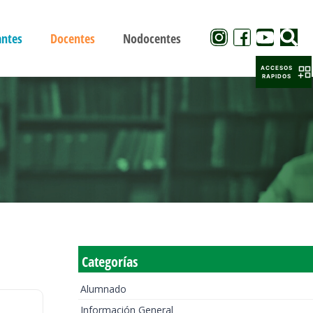
antes
Docentes
Nodocentes
ACCESOS
RAPIDOS
Categorías
Alumnado
Información General