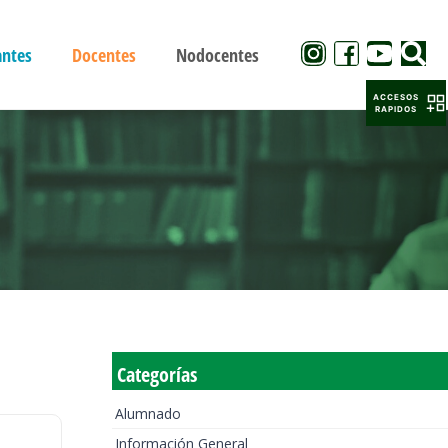
antes
Docentes
Nodocentes
ACCESOS
RAPIDOS
Categorías
Alumnado
Información General