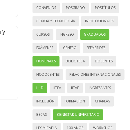
CONVENIOS
POSGRADO
POSTÍTULOS
CIENCIA Y TECNOLOGÍA
INSTITUCIONALES
 y
CURSOS
INGRESO
GRADUADOS
EXÁMENES
GÉNERO
EFEMÉRIDES
HOMENAJES
BIBLIOTECA
DOCENTES
NODOCENTES
RELACIONES INTERNACIONALES
I + D
IITEA
IITAE
INGRESANTES
INCLUSIÓN
FORMACIÓN
CHARLAS
BECAS
BIENESTAR UNIVERSITARIO
LEY MICAELA
100 AÑOS
WORKSHOP