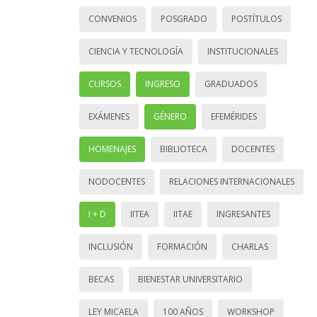
CONVENIOS
POSGRADO
POSTÍTULOS
CIENCIA Y TECNOLOGÍA
INSTITUCIONALES
CURSOS
INGRESO
GRADUADOS
EXÁMENES
GÉNERO
EFEMÉRIDES
HOMENAJES
BIBLIOTECA
DOCENTES
NODOCENTES
RELACIONES INTERNACIONALES
I + D
IITEA
IITAE
INGRESANTES
INCLUSIÓN
FORMACIÓN
CHARLAS
BECAS
BIENESTAR UNIVERSITARIO
LEY MICAELA
100 AÑOS
WORKSHOP