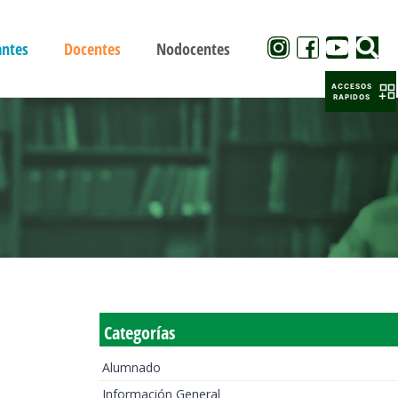
antes
Docentes
Nodocentes
ACCESOS
RAPIDOS
Categorías
Alumnado
Información General