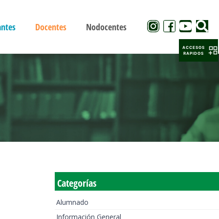
antes
Docentes
Nodocentes
ACCESOS
RAPIDOS
Categorías
Alumnado
Información General