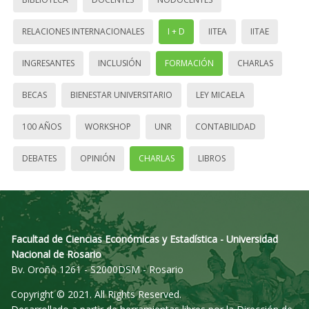
RELACIONES INTERNACIONALES
I + D
IITEA
IITAE
INGRESANTES
INCLUSIÓN
FORMACIÓN
CHARLAS
BECAS
BIENESTAR UNIVERSITARIO
LEY MICAELA
100 AÑOS
WORKSHOP
UNR
CONTABILIDAD
DEBATES
OPINIÓN
CHARLAS
LIBROS
Facultad de Ciencias Económicas y Estadística - Universidad
Nacional de Rosario
Bv. Oroño 1261 - S2000DSM - Rosario
Copyright © 2021. All Rights Reserved.