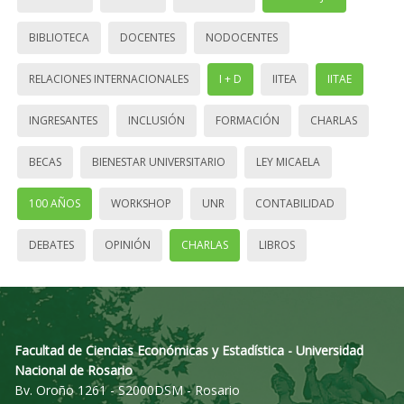
BIBLIOTECA
DOCENTES
NODOCENTES
RELACIONES INTERNACIONALES
I + D
IITEA
IITAE
INGRESANTES
INCLUSIÓN
FORMACIÓN
CHARLAS
BECAS
BIENESTAR UNIVERSITARIO
LEY MICAELA
100 AÑOS
WORKSHOP
UNR
CONTABILIDAD
DEBATES
OPINIÓN
CHARLAS
LIBROS
Facultad de Ciencias Económicas y Estadística - Universidad
Nacional de Rosario
Bv. Oroño 1261 - S2000DSM - Rosario