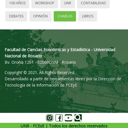
100 AÑOS
WORKSHOP
UNR
CONTABILIDAD
DEBATES
OPINIÓN
CHARLAS
LIBROS
Facultad de Ciencias Económicas y Estadística - Universidad
Nacional de Rosario
Bv. Oroño 1261 - S2000DSM - Rosario
Copyright © 2021. All Rights Reserved.
Desarrollado a partir de herramientas libres por la Dirección de
Tecnología de la Información de FCEyE
UNR - FCEyE | Todos los derechos reservados