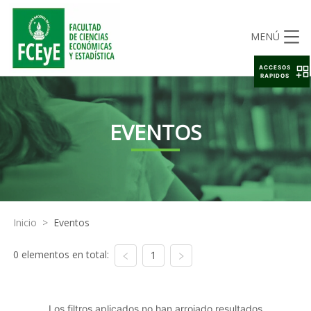
MENÚ
ACCESOS
RAPIDOS
EVENTOS
Inicio
>
Eventos
0 elementos en total:
1
Los filtros aplicados no han arrojado resultados