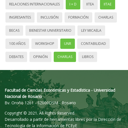
RELACIONES INTERNACIONALES
I + D
IITEA
IITAE
INGRESANTES
INCLUSIÓN
FORMACIÓN
CHARLAS
BECAS
BIENESTAR UNIVERSITARIO
LEY MICAELA
100 AÑOS
WORKSHOP
UNR
CONTABILIDAD
DEBATES
OPINIÓN
CHARLAS
LIBROS
Facultad de Ciencias Económicas y Estadística - Universidad
Nacional de Rosario
Bv. Oroño 1261 - S2000DSM - Rosario
Copyright © 2021. All Rights Reserved.
Desarrollado a partir de herramientas libres por la Dirección de
Tecnología de la Información de FCEyE