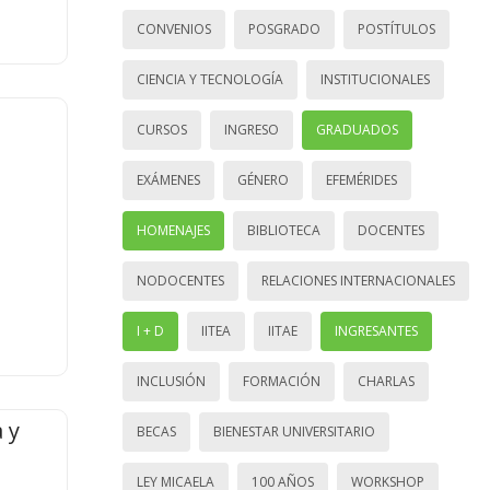
CONVENIOS
POSGRADO
POSTÍTULOS
CIENCIA Y TECNOLOGÍA
INSTITUCIONALES
CURSOS
INGRESO
GRADUADOS
EXÁMENES
GÉNERO
EFEMÉRIDES
HOMENAJES
BIBLIOTECA
DOCENTES
NODOCENTES
RELACIONES INTERNACIONALES
I + D
IITEA
IITAE
INGRESANTES
INCLUSIÓN
FORMACIÓN
CHARLAS
 y
BECAS
BIENESTAR UNIVERSITARIO
LEY MICAELA
100 AÑOS
WORKSHOP