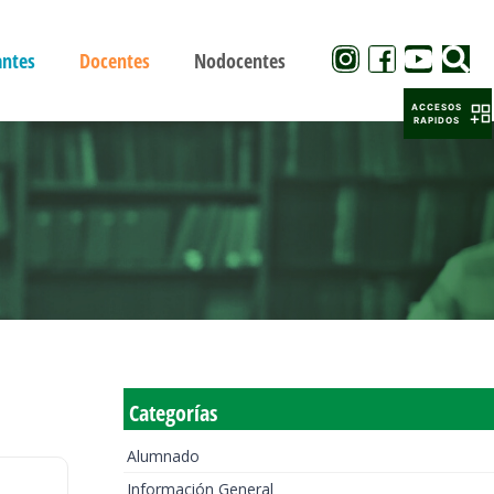
antes
Docentes
Nodocentes
ACCESOS
RAPIDOS
Categorías
Alumnado
Información General