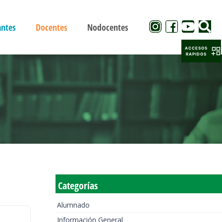
antes
Docentes
Nodocentes
ACCESOS
RAPIDOS
Categorías
Alumnado
Información General