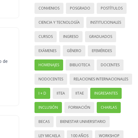
CONVENIOS
POSGRADO
POSTÍTULOS
CIENCIA Y TECNOLOGÍA
INSTITUCIONALES
CURSOS
INGRESO
GRADUADOS
EXÁMENES
GÉNERO
EFEMÉRIDES
o de
HOMENAJES
BIBLIOTECA
DOCENTES
NODOCENTES
RELACIONES INTERNACIONALES
I + D
IITEA
IITAE
INGRESANTES
INCLUSIÓN
FORMACIÓN
CHARLAS
BECAS
BIENESTAR UNIVERSITARIO
LEY MICAELA
100 AÑOS
WORKSHOP