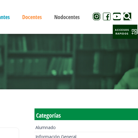
antes
Docentes
Nodocentes
ACCESOS
RAPIDOS
Categorías
Alumnado
Información General