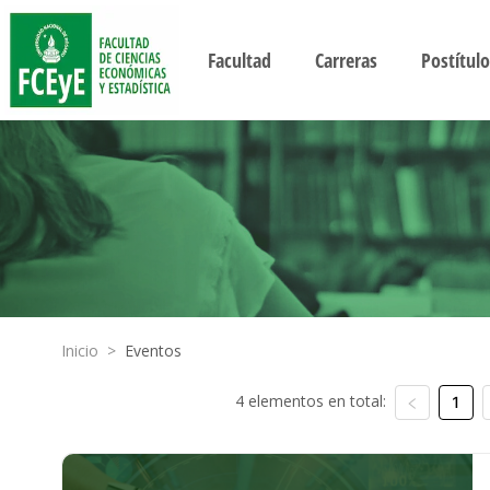
Facultad
Carreras
Postítulo
Inicio
>
Eventos
4 elementos en total:
1