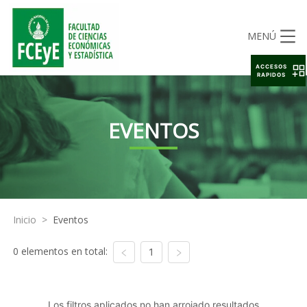
MENÚ
ACCESOS
RAPIDOS
EVENTOS
Inicio
>
Eventos
0 elementos en total:
1
Los filtros aplicados no han arrojado resultados