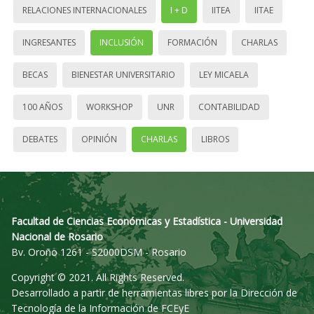
RELACIONES INTERNACIONALES
I + D
IITEA
IITAE
INGRESANTES
INCLUSIÓN
FORMACIÓN
CHARLAS
BECAS
BIENESTAR UNIVERSITARIO
LEY MICAELA
100 AÑOS
WORKSHOP
UNR
CONTABILIDAD
DEBATES
OPINIÓN
CHARLAS
LIBROS
Facultad de Ciencias Económicas y Estadística - Universidad
Nacional de Rosario
Bv. Oroño 1261 - S2000DSM - Rosario
Copyright © 2021. All Rights Reserved.
Desarrollado a partir de herramientas libres por la Dirección de
Tecnología de la Información de FCEyE