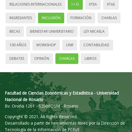
RELACIONES INTERNACIONALES
I + D
IITEA
IITAE
INGRESANTES
INCLUSIÓN
FORMACIÓN
CHARLAS
BECAS
BIENESTAR UNIVERSITARIO
LEY MICAELA
100 AÑOS
WORKSHOP
UNR
CONTABILIDAD
DEBATES
OPINIÓN
CHARLAS
LIBROS
Facultad de Ciencias Económicas y Estadística - Universidad
Nacional de Rosario
Bv. Oroño 1261 - S2000DSM - Rosario
Copyright © 2021. All Rights Reserved.
Desarrollado a partir de herramientas libres por la Dirección de
Tecnología de la Información de FCEyE