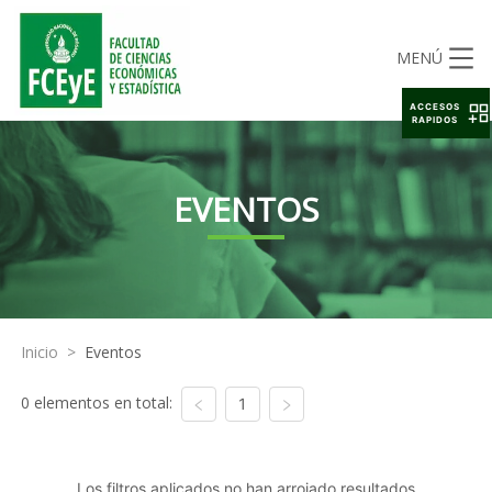
MENÚ
ACCESOS
RAPIDOS
EVENTOS
Inicio
>
Eventos
0 elementos en total:
1
Los filtros aplicados no han arrojado resultados