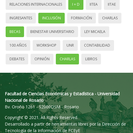
RELACIONES INTERNACIONALES
I + D
IITEA
IITAE
INGRESANTES
INCLUSIÓN
FORMACIÓN
CHARLAS
BECAS
BIENESTAR UNIVERSITARIO
LEY MICAELA
100 AÑOS
WORKSHOP
UNR
CONTABILIDAD
DEBATES
OPINIÓN
CHARLAS
LIBROS
Facultad de Ciencias Económicas y Estadística - Universidad
Nacional de Rosario
Bv. Oroño 1261 - S2000DSM - Rosario
Copyright © 2021. All Rights Reserved.
Desarrollado a partir de herramientas libres por la Dirección de
Tecnología de la Información de FCEyE