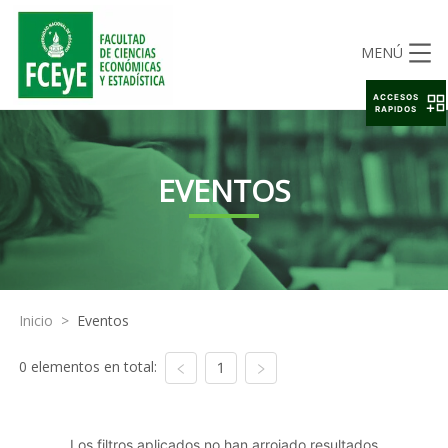
MENÚ
ACCESOS
RAPIDOS
EVENTOS
Inicio
>
Eventos
0 elementos en total:
1
Los filtros aplicados no han arrojado resultados