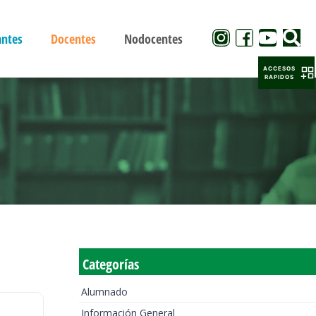
antes
Docentes
Nodocentes
ACCESOS
RAPIDOS
Categorías
Alumnado
Información General