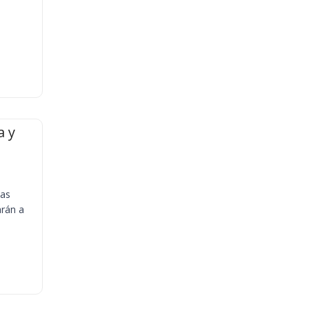
a y
ias
arán a