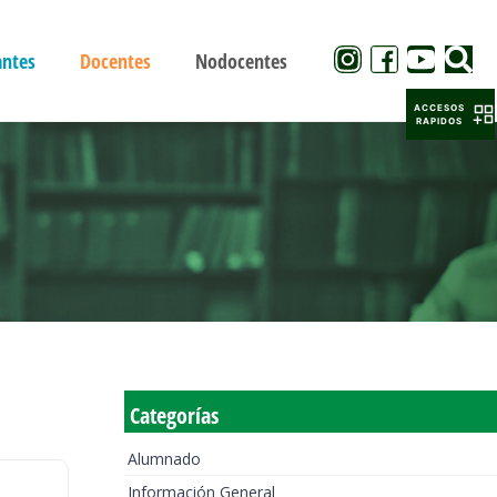
antes
Docentes
Nodocentes
ACCESOS
RAPIDOS
Categorías
Alumnado
Información General