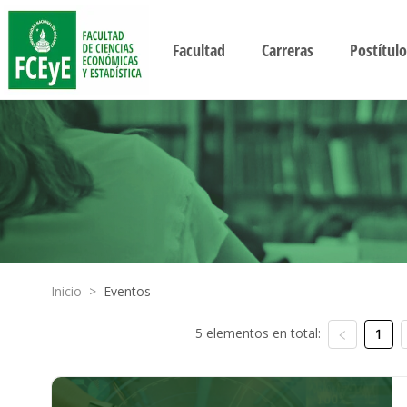
Facultad
Carreras
Postítulo
Inicio
>
Eventos
5 elementos en total:
1