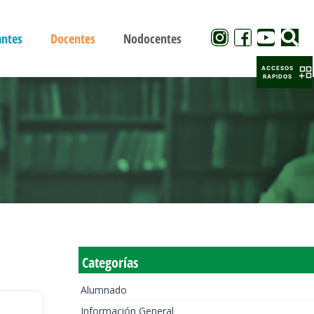
antes
Docentes
Nodocentes
ACCESOS
RAPIDOS
Categorías
Alumnado
Información General