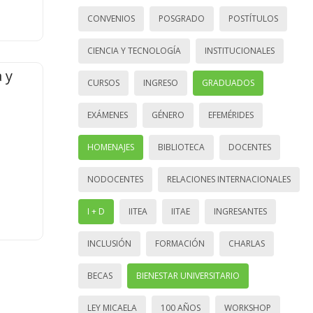
CONVENIOS
POSGRADO
POSTÍTULOS
CIENCIA Y TECNOLOGÍA
INSTITUCIONALES
 y
CURSOS
INGRESO
GRADUADOS
EXÁMENES
GÉNERO
EFEMÉRIDES
HOMENAJES
BIBLIOTECA
DOCENTES
NODOCENTES
RELACIONES INTERNACIONALES
I + D
IITEA
IITAE
INGRESANTES
INCLUSIÓN
FORMACIÓN
CHARLAS
BECAS
BIENESTAR UNIVERSITARIO
LEY MICAELA
100 AÑOS
WORKSHOP