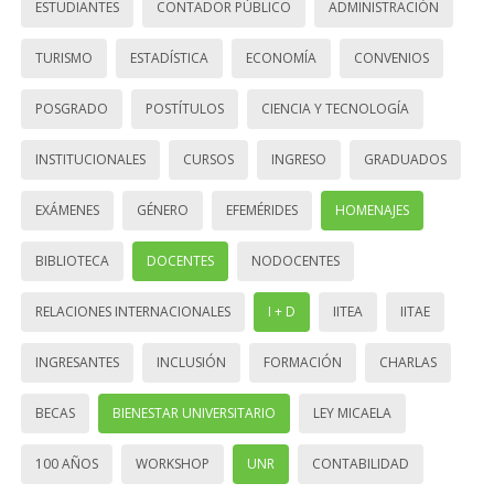
ESTUDIANTES
CONTADOR PÚBLICO
ADMINISTRACIÓN
TURISMO
ESTADÍSTICA
ECONOMÍA
CONVENIOS
POSGRADO
POSTÍTULOS
CIENCIA Y TECNOLOGÍA
INSTITUCIONALES
CURSOS
INGRESO
GRADUADOS
EXÁMENES
GÉNERO
EFEMÉRIDES
HOMENAJES
BIBLIOTECA
DOCENTES
NODOCENTES
RELACIONES INTERNACIONALES
I + D
IITEA
IITAE
INGRESANTES
INCLUSIÓN
FORMACIÓN
CHARLAS
BECAS
BIENESTAR UNIVERSITARIO
LEY MICAELA
100 AÑOS
WORKSHOP
UNR
CONTABILIDAD