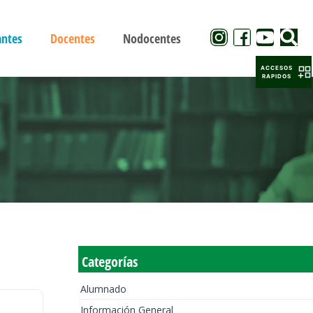
antes
Docentes
Nodocentes
ACCESOS
RAPIDOS
Categorías
Alumnado
Información General