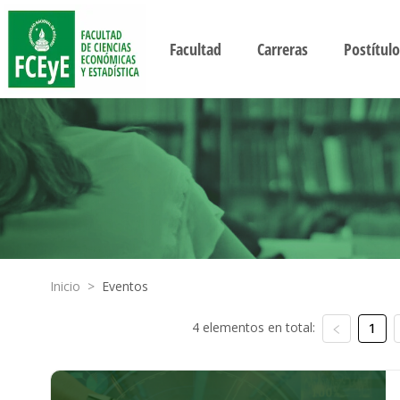
Facultad
Carreras
Postítulo
Inicio
>
Eventos
4 elementos en total:
1