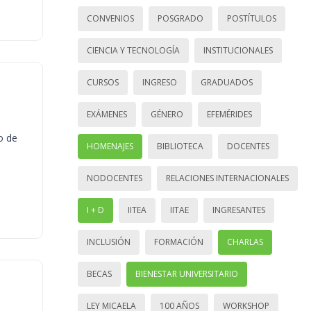
CONVENIOS
POSGRADO
POSTÍTULOS
CIENCIA Y TECNOLOGÍA
INSTITUCIONALES
CURSOS
INGRESO
GRADUADOS
EXÁMENES
GÉNERO
EFEMÉRIDES
o de
HOMENAJES
BIBLIOTECA
DOCENTES
NODOCENTES
RELACIONES INTERNACIONALES
I + D
IITEA
IITAE
INGRESANTES
INCLUSIÓN
FORMACIÓN
CHARLAS
BECAS
BIENESTAR UNIVERSITARIO
LEY MICAELA
100 AÑOS
WORKSHOP