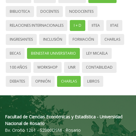
BIBLIOTECA
DOCENTES
NODOCENTES
RELACIONES INTERNACIONALES
I + D
IITEA
IITAE
INGRESANTES
INCLUSIÓN
FORMACIÓN
CHARLAS
BECAS
BIENESTAR UNIVERSITARIO
LEY MICAELA
100 AÑOS
WORKSHOP
UNR
CONTABILIDAD
DEBATES
OPINIÓN
CHARLAS
LIBROS
Facultad de Ciencias Económicas y Estadística - Universidad
Nacional de Rosario
Bv. Oroño 1261 - S2000DSM - Rosario