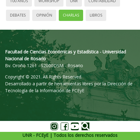
100 AÑOS
WORKSHOP
UNR
CONTABILIDAD
DEBATES
OPINIÓN
CHARLAS
LIBROS
Facultad de Ciencias Económicas y Estadística - Universidad
Nacional de Rosario
Bv. Oroño 1261 - S2000DSM - Rosario
Copyright © 2021. All Rights Reserved.
Desarrollado a partir de herramientas libres por la Dirección de
Tecnología de la Información de FCEyE
UNR - FCEyE | Todos los derechos reservados