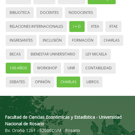
BIBLIOTECA
DOCENTES
NODOCENTES
RELACIONES INTERNACIONALES
I + D
IITEA
IITAE
INGRESANTES
INCLUSIÓN
FORMACIÓN
CHARLAS
BECAS
BIENESTAR UNIVERSITARIO
LEY MICAELA
100 AÑOS
WORKSHOP
UNR
CONTABILIDAD
DEBATES
OPINIÓN
CHARLAS
LIBROS
Facultad de Ciencias Económicas y Estadística - Universidad
Nacional de Rosario
Bv. Oroño 1261 - S2000DSM - Rosario