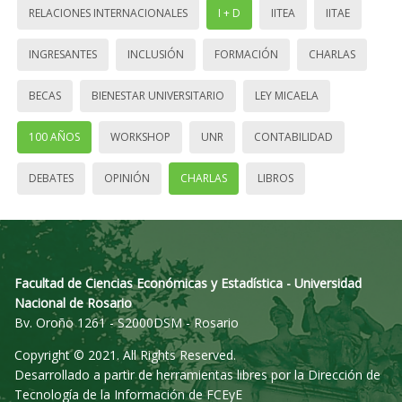
RELACIONES INTERNACIONALES
I + D
IITEA
IITAE
INGRESANTES
INCLUSIÓN
FORMACIÓN
CHARLAS
BECAS
BIENESTAR UNIVERSITARIO
LEY MICAELA
100 AÑOS
WORKSHOP
UNR
CONTABILIDAD
DEBATES
OPINIÓN
CHARLAS
LIBROS
Facultad de Ciencias Económicas y Estadística - Universidad
Nacional de Rosario
Bv. Oroño 1261 - S2000DSM - Rosario
Copyright © 2021. All Rights Reserved.
Desarrollado a partir de herramientas libres por la Dirección de
Tecnología de la Información de FCEyE