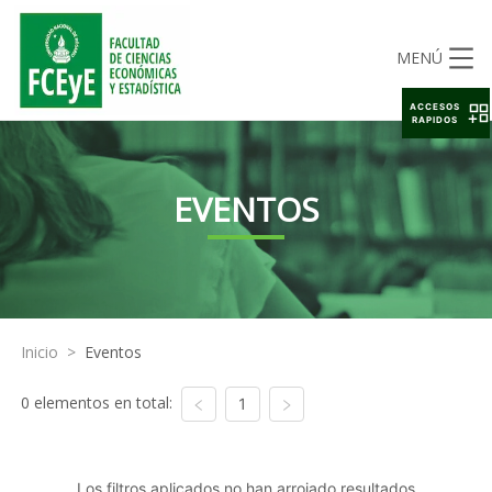
MENÚ
ACCESOS
RAPIDOS
EVENTOS
Inicio
>
Eventos
0 elementos en total:
1
Los filtros aplicados no han arrojado resultados