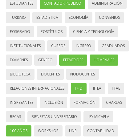
ESTUDIANTES
CONTADOR PÚBLICO
ADMINISTRACIÓN
TURISMO
ESTADÍSTICA
ECONOMÍA
CONVENIOS
POSGRADO
POSTÍTULOS
CIENCIA Y TECNOLOGÍA
INSTITUCIONALES
CURSOS
INGRESO
GRADUADOS
EXÁMENES
GÉNERO
EFEMÉRIDES
HOMENAJES
BIBLIOTECA
DOCENTES
NODOCENTES
RELACIONES INTERNACIONALES
I + D
IITEA
IITAE
INGRESANTES
INCLUSIÓN
FORMACIÓN
CHARLAS
BECAS
BIENESTAR UNIVERSITARIO
LEY MICAELA
100 AÑOS
WORKSHOP
UNR
CONTABILIDAD